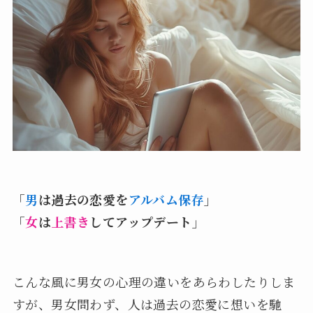
「
男
は過去の恋愛を
アルバム保存
」
「
女
は
上書き
してアップデート」
こんな風に男女の心理の違いをあらわしたりしま
すが、男女問わず、人は過去の恋愛に想いを馳