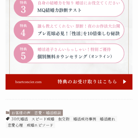
お客様の声
恋愛・婚活相談
30代婚活
スピード成婚
仮交際
婚活成功事例
婚活疲れ
恋愛心理
成婚エピソード