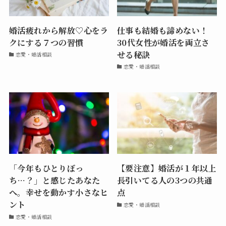
婚活疲れから解放♡心をラ
仕事も結婚も諦めない！
クにする７つの習慣
30代女性が婚活を両立さ
せる秘訣
恋愛・婚活相談
恋愛・婚活相談
「今年もひとりぼっ
【要注意】婚活が１年以上
ち…？」と感じたあなた
長引いてる人の3つの共通
へ。幸せを動かす小さなヒ
点
ント
恋愛・婚活相談
恋愛・婚活相談